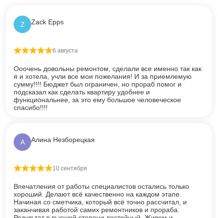
Zack Epps
Z
6 августа
Оценка
5
из 5
Ооочень довольны ремонтом, сделали все именно так как
я и хотела, учли все мои пожелания! И за приемлемую
сумму!!!! Бюджет был ограничен, но прораб помог и
подсказал как сделать квартиру удобнее и
функциональнее, за это ему большое человеческое
спасибо!!!!
Алина Незборецкая
А
10 сентября
Оценка
5
из 5
Впечатления от работы специалистов остались только
хороший. Делают всё качественно на каждом этапе.
Начиная со сметчика, который всё точно рассчитал, и
заканчивая работой самих ремонтников и прораба.
Результат в высшей степени достойный. Живем и