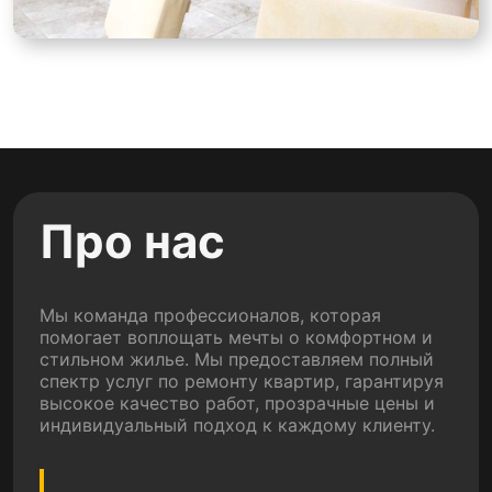
Про нас
Мы команда профессионалов, которая
помогает воплощать мечты о комфортном и
стильном жилье. Мы предоставляем полный
спектр услуг по ремонту квартир, гарантируя
высокое качество работ, прозрачные цены и
индивидуальный подход к каждому клиенту.