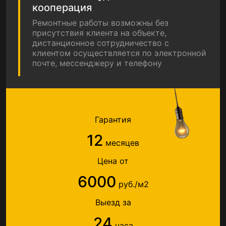
кооперация
Ремонтные работы возможны без
присутствия клиента на объекте,
дистанционное сотрудничество с
клиентом осуществляется по электронной
почте, мессенджеру и телефону
Гарантия
12
месяцев
Цена от
6000
руб./м2
Выезд за
24
часа