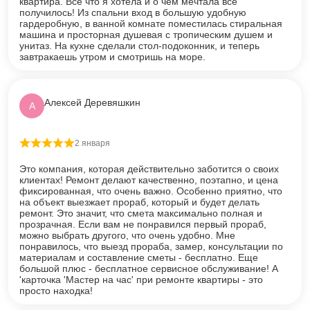
квартира. Все что я хотела и о чем мечтала все
получилось! Из спальни вход в большую удобную
гардеробную, в ванной комнате поместилась стиральная
машина и просторная душевая с тропическим душем и
унитаз. На кухне сделали стол-подоконник, и теперь
завтракаешь утром и смотришь на море.
Алексей Деревяшкин
А
2 января
Оценка
5
из 5
Это компания, которая действительно заботится о своих
клиентах! Ремонт делают качественно, поэтапно, и цена
фиксированная, что очень важно. Особенно приятно, что
на объект выезжает прораб, который и будет делать
ремонт. Это значит, что смета максимально полная и
прозрачная. Если вам не понравился первый прораб,
можно выбрать другого, что очень удобно. Мне
понравилось, что выезд прораба, замер, консультации по
материалам и составление сметы - бесплатно. Еще
большой плюс - бесплатное сервисное обслуживание! А
'карточка 'Мастер на час' при ремонте квартиры - это
просто находка!