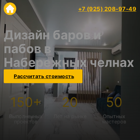
+7 (925) 208-97-49
Дизайн баров и
пабов в
Набережных челнах
Рассчитать стоимость
150
+
20
50
Выполненных
Лет на рынке
Опытных
проектов
мастеров