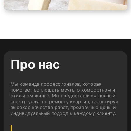
Про нас
Мы команда профессионалов, которая
помогает воплощать мечты о комфортном и
стильном жилье. Мы предоставляем полный
спектр услуг по ремонту квартир, гарантируя
высокое качество работ, прозрачные цены и
индивидуальный подход к каждому клиенту.