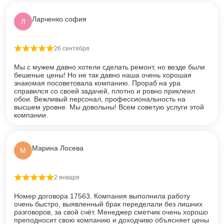
Ларченко софия
Л
26 сентября
Оценка
5
из 5
Мы с мужем давно хотели сделать ремонт, но везде были
бешеные цены! Но не так давно наша очень хорошая
знакомая посоветовала компанию. Прораб на ура
справился со своей задачей, плотно и ровно приклеил
обои. Вежливый персонал, профессиональность на
высшем уровне. Мы довольны! Всем советую услуги этой
компании.
Марина Лосева
М
2 января
Оценка
5
из 5
Номер договора 17563. Компания выполнила работу
очень быстро, выявленный брак переделали без лишних
разговоров, за свой счёт. Менеджер сметчик очень хорошо
преподносит свою компанию и доходчиво объясняет цены