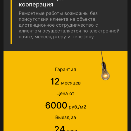
кооперация
Ремонтные работы возможны без
присутствия клиента на объекте,
дистанционное сотрудничество с
клиентом осуществляется по электронной
почте, мессенджеру и телефону
Гарантия
12
месяцев
Цена от
6000
руб./м2
Выезд за
24
часа