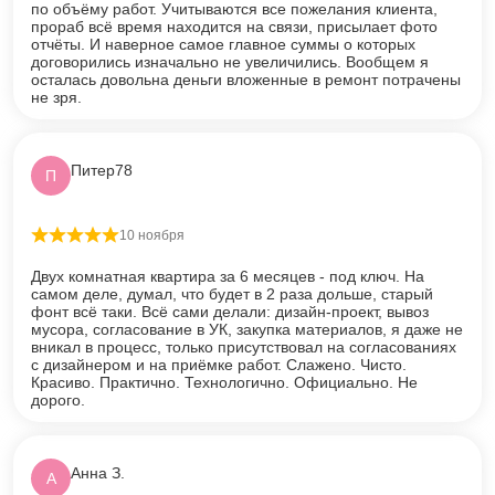
по объёму работ. Учитываются все пожелания клиента,
прораб всё время находится на связи, присылает фото
отчёты. И наверное самое главное суммы о которых
договорились изначально не увеличились. Вообщем я
осталась довольна деньги вложенные в ремонт потрачены
не зря.
Питер78
П
10 ноября
Оценка
5
из 5
Двух комнатная квартира за 6 месяцев - под ключ. На
самом деле, думал, что будет в 2 раза дольше, старый
фонт всё таки. Всё сами делали: дизайн-проект, вывоз
мусора, согласование в УК, закупка материалов, я даже не
вникал в процесс, только присутствовал на согласованиях
с дизайнером и на приёмке работ. Слажено. Чисто.
Красиво. Практично. Технологично. Официально. Не
дорого.
Анна З.
А